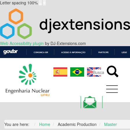
Letter spacing
100
%
Web Accessibility plugin
by DJ-Extensions.com
COMUNICA BR
ACESSO À INFORMAÇÃO
PARTICIPE
LEGISL
IR
PARA
O
CONTEÚDO
You are here:
Home
Academic Production
Master