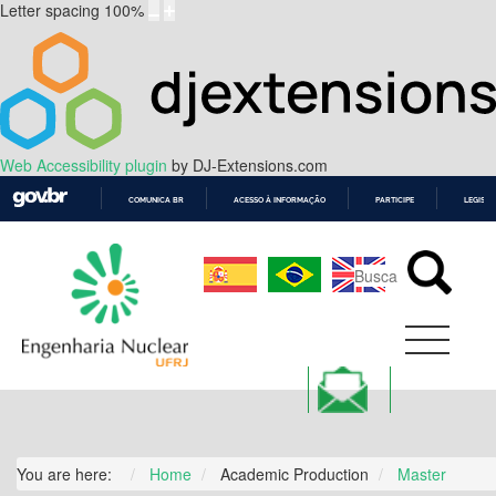
Letter spacing
100
%
Web Accessibility plugin
by DJ-Extensions.com
COMUNICA BR
ACESSO À INFORMAÇÃO
PARTICIPE
LEGISL
IR
PARA
O
CONTEÚDO
You are here:
Home
Academic Production
Master