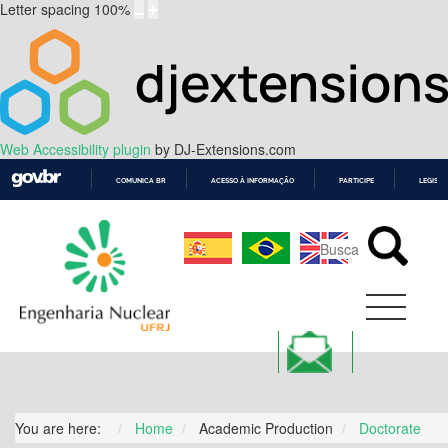
Letter spacing
100
%
Web Accessibility plugin
by DJ-Extensions.com
COMUNICA BR
ACESSO À INFORMAÇÃO
PARTICIPE
LEGISL
IR
PARA
O
CONTEÚDO
You are here:
Home
Academic Production
Doctorate