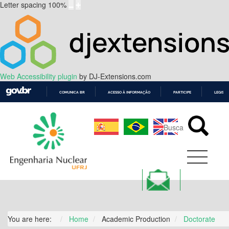
Letter spacing
100
%
Web Accessibility plugin
by DJ-Extensions.com
COMUNICA BR
ACESSO À INFORMAÇÃO
PARTICIPE
LEGISL
IR
PARA
O
CONTEÚDO
You are here:
Home
Academic Production
Doctorate