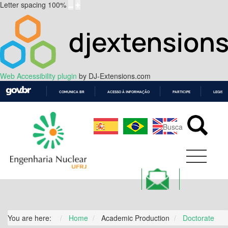
Letter spacing
100
%
Web Accessibility plugin
by DJ-Extensions.com
COMUNICA BR
ACESSO À INFORMAÇÃO
PARTICIPE
LEGISL
IR
PARA
O
CONTEÚDO
You are here:
Home
Academic Production
Doctorate