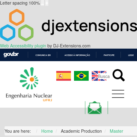
Letter spacing
100
%
Web Accessibility plugin
by DJ-Extensions.com
COMUNICA BR
ACESSO À INFORMAÇÃO
PARTICIPE
LEGISL
IR
PARA
O
CONTEÚDO
You are here:
Home
Academic Production
Master