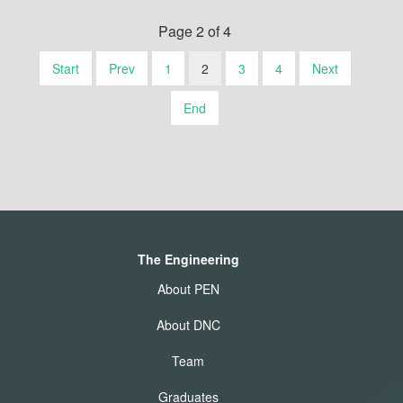
Page 2 of 4
Start
Prev
1
2
3
4
Next
End
The Engineering
About PEN
About DNC
Team
Graduates