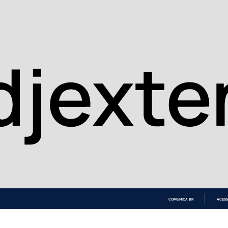
COMUNICA BR
ACESS
IR
PARA
O