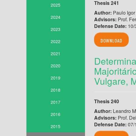
Thesis 241
2025
Author:
Paulo Igor
2024
Advisors:
Prof. Fe
Defense Date:
10/
2023
DOWNLOAD
2022
2021
Determina
2020
Majoritár
Vulgare, M
2019
2018
Thesis 240
2017
Author:
Leandro Mo
2016
Advisors:
Prof. De
Defense Date:
07/
2015