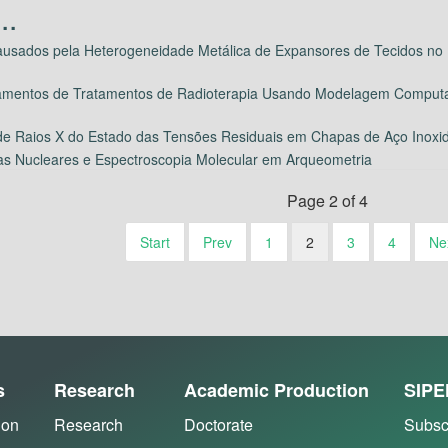
Causados pela Heterogeneidade Metálica de Expansores de Tecidos no
jamentos de Tratamentos de Radioterapia Usando Modelagem Computac
 de Raios X do Estado das Tensões Residuais em Chapas de Aço Inox
as Nucleares e Espectroscopia Molecular em Arqueometria
Page 2 of 4
Start
Prev
1
2
3
4
Ne
s
Research
Academic Production
SIPE
ion
Research
Doctorate
Subsc