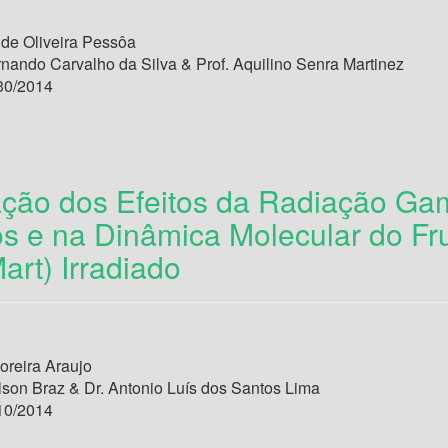
 de Oliveira Pessôa
rnando Carvalho da Silva & Prof. Aquilino Senra Martinez
30/2014
ção dos Efeitos da Radiação G
ios e na Dinâmica Molecular do F
art) Irradiado
reira Araujo
lson Braz & Dr. Antonio Luís dos Santos Lima
10/2014