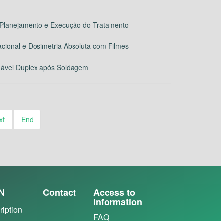
 Planejamento e Execução do Tratamento
ional e Dosimetria Absoluta com Filmes
idável Duplex após Soldagem
xt
End
N
Contact
Access to
Information
ription
FAQ