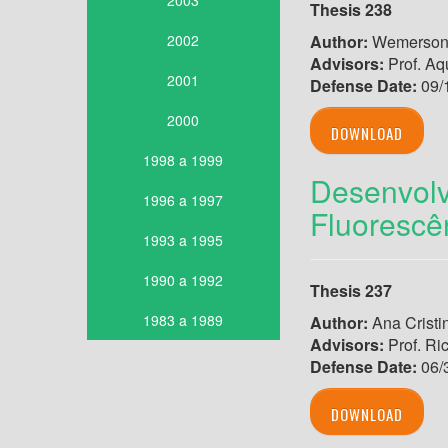
2003
Thesis 238
2002
Author:
Wemerson 
Advisors:
Prof. Aq
2001
Defense Date:
09/
2000
DOWNLOAD
1998 a 1999
Desenvolv
1996 a 1997
Fluorescê
1993 a 1995
1990 a 1992
Thesis 237
1983 a 1989
Author:
Ana Cristi
Advisors:
Prof. Ri
Defense Date:
06/
DOWNLOAD