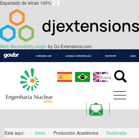
Espaciado de letras
100
%
Web Accessibility plugin
by DJ-Extensions.com
COMUNICA BR
ACESSO À INFORMAÇÃO
PARTICIPE
LEGISL
IR
PARA
O
CONTEÚDO
Está aquí:
Inicio
Producción Académica
Doctorado