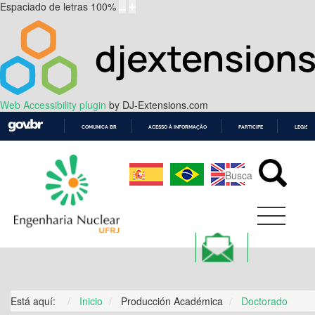
Espaciado de letras
100
%
Web Accessibility plugin
by DJ-Extensions.com
COMUNICA BR
ACESSO À INFORMAÇÃO
PARTICIPE
LEGISL
IR
PARA
O
CONTEÚDO
Está aquí:
Inicio
Producción Académica
Doctorado