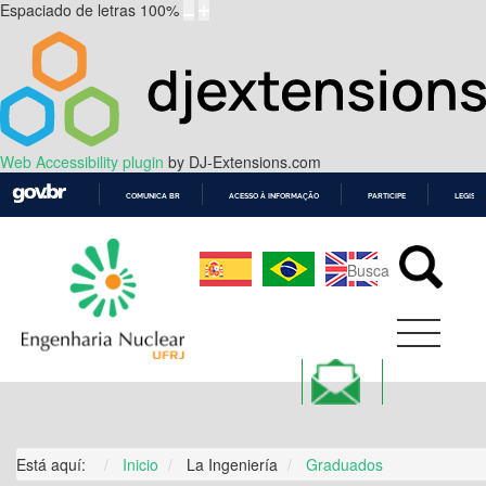
Espaciado de letras
100
%
Web Accessibility plugin
by DJ-Extensions.com
COMUNICA BR
ACESSO À INFORMAÇÃO
PARTICIPE
LEGISL
IR
PARA
O
CONTEÚDO
Está aquí:
Inicio
La Ingeniería
Graduados