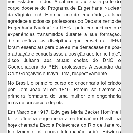
nos Estados Unidos. Atualmente, Juliana é parte do
corpo docente do Programa de Engenharia Nuclear
da Virgínia Tech. Em sua tese de Doutorado, Juliana
agradece a todos os professores do Departamento de
Engenharia Nuclear da UFRJ, pelo conhecimento e
experiências transmitidos durante a sua formação.
“Com certeza as disciplinas que cursei na UFRJ
foram essenciais para que eu me destacasse na pós-
graduação e conquistasse a posição que tenho hoje”,
disse Juliana aos atuais chefes do DNC e
Coordenadora do PEN, professores Alessandro da
Cruz Gonçalves é Inayá Lima, respectivamente.
No Brasil, o primeiro curso de engenharia foi criado
por Dom João VI em 1810. Porém, só tivemos a
primeira formatura de uma mulher em engenharia
mais de um século depois.
Em Março de 1917, Edwiges Maria Becker Hom’meil
foi a primeira engenheira a se formar no Brasil, na
hoje chamada Escola Politécnica do Rio de Janeiro.
Infelizmente há pouca informação sobre Edwiges