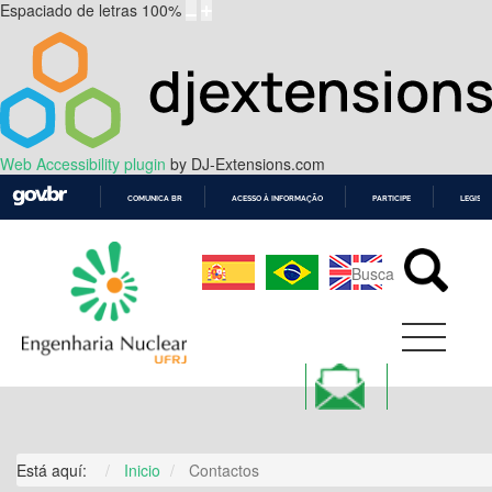
Espaciado de letras
100
%
Web Accessibility plugin
by DJ-Extensions.com
COMUNICA BR
ACESSO À INFORMAÇÃO
PARTICIPE
LEGISL
IR
PARA
O
CONTEÚDO
Está aquí:
Inicio
Contactos