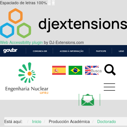
Espaciado de letras
100
%
Web Accessibility plugin
by DJ-Extensions.com
COMUNICA BR
ACESSO À INFORMAÇÃO
PARTICIPE
LEGISL
IR
PARA
O
CONTEÚDO
Está aquí:
Inicio
Producción Académica
Doctorado