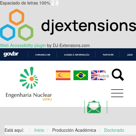
Espaciado de letras
100
%
Web Accessibility plugin
by DJ-Extensions.com
COMUNICA BR
ACESSO À INFORMAÇÃO
PARTICIPE
LEGISL
IR
PARA
O
CONTEÚDO
Está aquí:
Inicio
Producción Académica
Doctorado