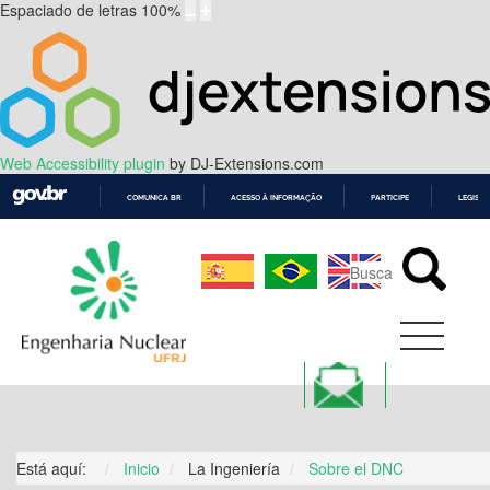
Espaciado de letras
100
%
Web Accessibility plugin
by DJ-Extensions.com
COMUNICA BR
ACESSO À INFORMAÇÃO
PARTICIPE
LEGISL
IR
PARA
O
CONTEÚDO
Está aquí:
Inicio
La Ingeniería
Sobre el DNC