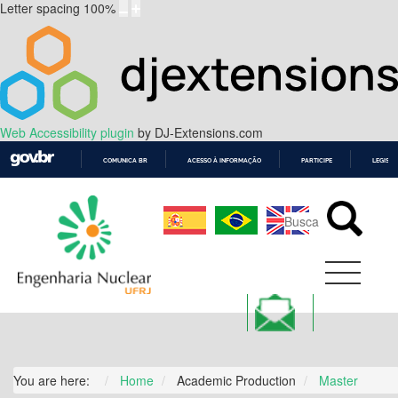
Letter spacing
100
%
Web Accessibility plugin
by DJ-Extensions.com
COMUNICA BR
ACESSO À INFORMAÇÃO
PARTICIPE
LEGISL
IR
PARA
O
CONTEÚDO
You are here:
Home
Academic Production
Master