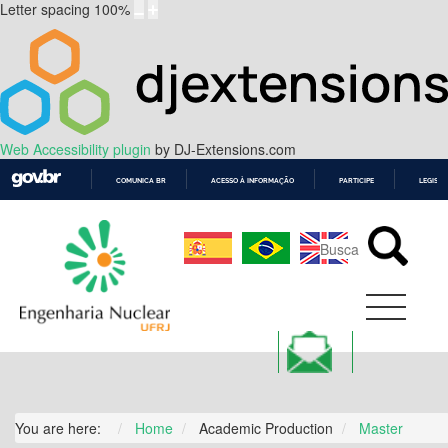
Letter spacing
100
%
Web Accessibility plugin
by DJ-Extensions.com
COMUNICA BR
ACESSO À INFORMAÇÃO
PARTICIPE
LEGISL
IR
PARA
O
CONTEÚDO
You are here:
Home
Academic Production
Master