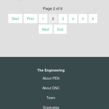
Page 2 of 6
Start
Prev
1
2
3
4
5
6
Next
End
The Engineering
About PEN
About DNC
Team
Graduates