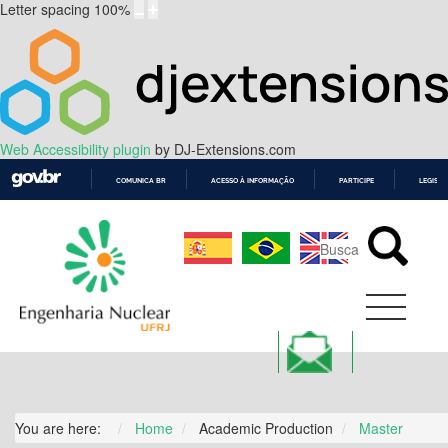
Letter spacing
100
%
Web Accessibility plugin
by DJ-Extensions.com
COMUNICA BR
ACESSO À INFORMAÇÃO
PARTICIPE
LEGISL
IR
PARA
O
CONTEÚDO
You are here:
Home
Academic Production
Master