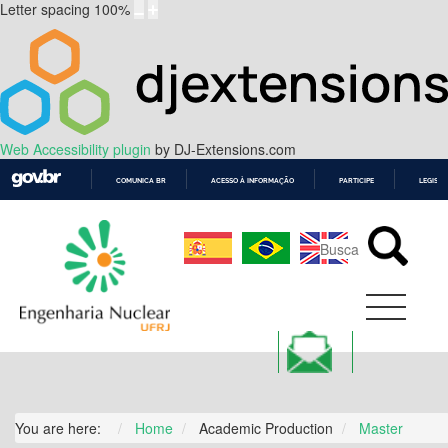
Letter spacing
100
%
Web Accessibility plugin
by DJ-Extensions.com
COMUNICA BR
ACESSO À INFORMAÇÃO
PARTICIPE
LEGISL
IR
PARA
O
CONTEÚDO
You are here:
Home
Academic Production
Master