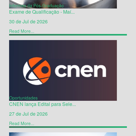
Informes da Pós-Graduação
Exame de Qualificação - Maí...
30 de Jul de 2026
Read More...
Oportunidades
CNEN lança Edital para Sele...
27 de Jul de 2026
Read More...