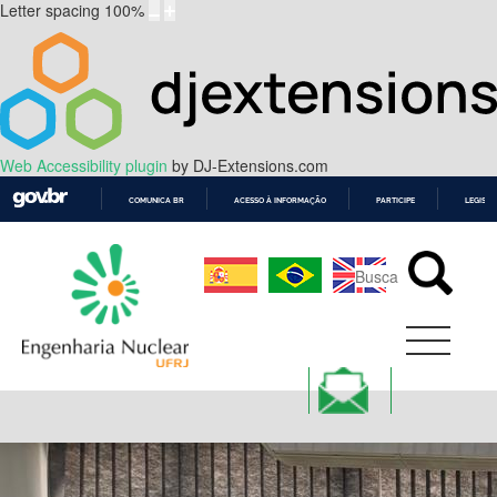
Letter spacing
100
%
Web Accessibility plugin
by DJ-Extensions.com
COMUNICA BR
ACESSO À INFORMAÇÃO
PARTICIPE
LEGISL
IR
PARA
O
CONTEÚDO