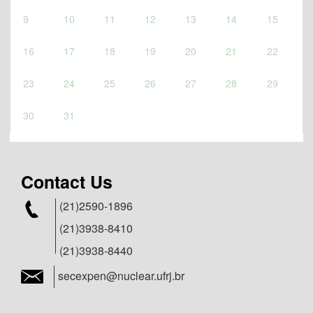
9
10
11
12
13
14
15
16
17
18
19
20
21
22
23
24
25
26
27
28
29
30
31
Contact Us
(21)2590-1896
(21)3938-8410
(21)3938-8440
secexpen@nuclear.ufrj.br