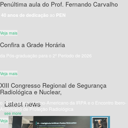
Penúltima aula do Prof. Fernando Carvalho
40 anos de dedicação
ao
PEN
Veja mais
Confira a Grade Horária
da Pós-graduação para o 2º Período de 2026
Veja mais
XIII Congresso Regional de Segurança
Radiológica e Nuclear,
Latest news
o XI Congresso Latino-Americano da IRPA e o Encontro Ibero-
Americano de Proteção Radiológica
see more
Veja mais