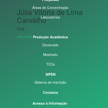
Áreas de Concentração
Júlia Vitória de Lima
Carvalho
Laboratórios
Vice
Leia mais
Produção Acadêmica
Doutorado
Mestrado
TCCs
SIPEN
Sistema de Inscrição
Contatos
Acesso à Informação