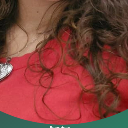
Comunicação Visual
Destaque
Notícias
Agenda
Vídeos Acadêmicos
Ouvidoria Geral e da Mulher
Galeria
Oportunidades
Ensino
Graduação
Pós-Graduação
Pesquisas