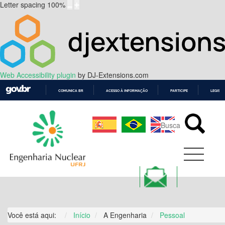
Letter spacing
100
%
Web Accessibility plugin
by DJ-Extensions.com
COMUNICA BR
ACESSO À INFORMAÇÃO
PARTICIPE
LEGISL
IR
PARA
O
CONTEÚDO
Você está aqui:
Início
A Engenharia
Pessoal