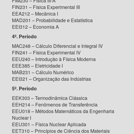
FIM230 – Física III-A
FIN231 – Física Experimental III
EEA212 – Mecânica I
MAD201 – Probabilidade e Estatística
EEI312 – Economia A
4º. Período
MAC248 – Cálculo Diferencial e Integral IV
FIN241 – Física Experimental IV
EEU240 – Introdução à Física Moderna
EEE385 – Eletricidade I
MAB231 – Cálculo Numérico
EEI321 – Organização das Indústrias
5º. Período
EEK303 – Termodinâmica Clássica
EEH214 – Fenômenos de Transferência
EEU018 – Métodos Matemáticos da Engenharia
Nuclear I
EEU301 – Física Nuclear Aplicada
EET310 – Princípios de Ciência dos Materiais