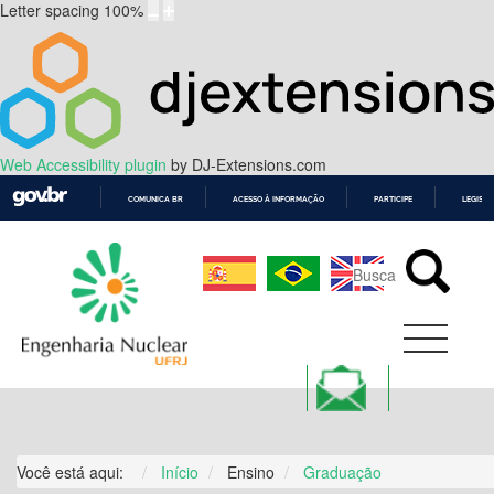
Letter spacing
100
%
Web Accessibility plugin
by DJ-Extensions.com
COMUNICA BR
ACESSO À INFORMAÇÃO
PARTICIPE
LEGISL
IR
PARA
O
CONTEÚDO
Você está aqui:
Início
Ensino
Graduação