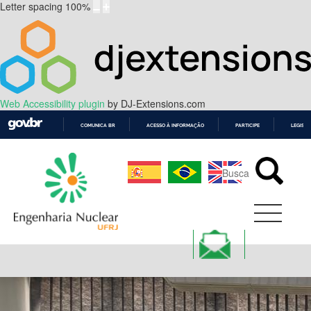
Letter spacing
100
%
Web Accessibility plugin
by DJ-Extensions.com
COMUNICA BR
ACESSO À INFORMAÇÃO
PARTICIPE
LEGISL
IR
PARA
O
CONTEÚDO