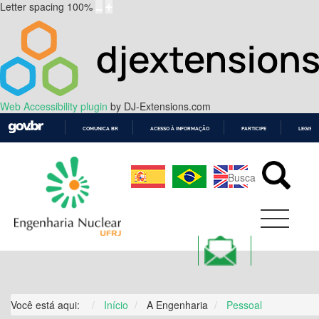
Letter spacing
100
%
Web Accessibility plugin
by DJ-Extensions.com
COMUNICA BR
ACESSO À INFORMAÇÃO
PARTICIPE
LEGISL
IR
PARA
O
CONTEÚDO
Você está aqui:
Início
A Engenharia
Pessoal