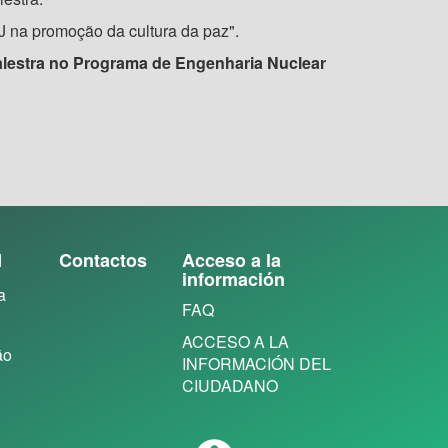
J na promoção da cultura da paz".
alestra no Programa de Engenharia Nuclear
N
Contactos
Acceso a la
información
a
FAQ
ACCESO A LA
ão
INFORMACIÓN DEL
CIUDADANO