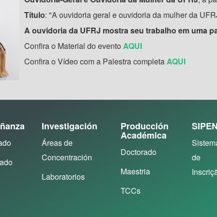
Título
: "A ouvidoria geral e ouvidoria da mulher da UFR
A ouvidoria da UFRJ mostra seu trabalho em uma p
Confira o Material do evento
AQUI
Confira o Vídeo com a Palestra completa
AQUI
ñanza
Investigación
Producción
SIPE
Académica
ado
Áreas de
Sistem
Doctorado
Concentración
de
rado
Maestria
Inscriç
Laboratorios
TCCs