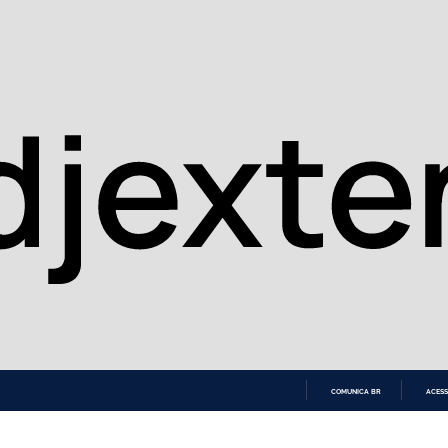
COMUNICA BR
ACESS
IR
PARA
O