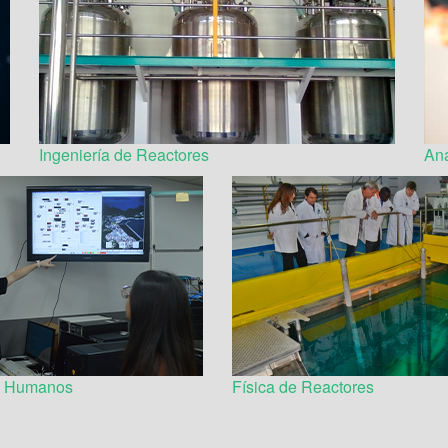
Ingeniería de Reactores
Aná
es Humanos
Física de Reactores