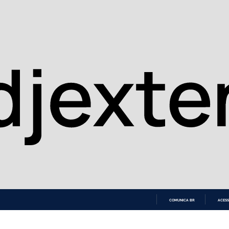
COMUNICA BR
ACESS
IR
PARA
O