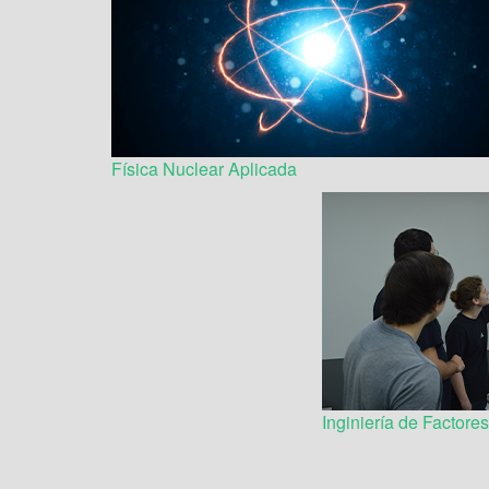
Física Nuclear Aplicada
Inginiería de Factor