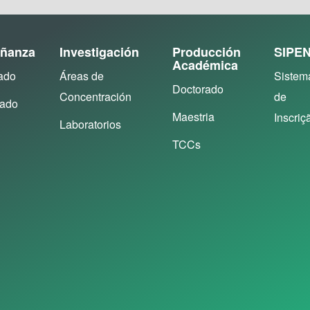
ñanza
Investigación
Producción
SIPE
Académica
ado
Áreas de
Sistem
Doctorado
Concentración
de
rado
Maestria
Inscriç
Laboratorios
TCCs