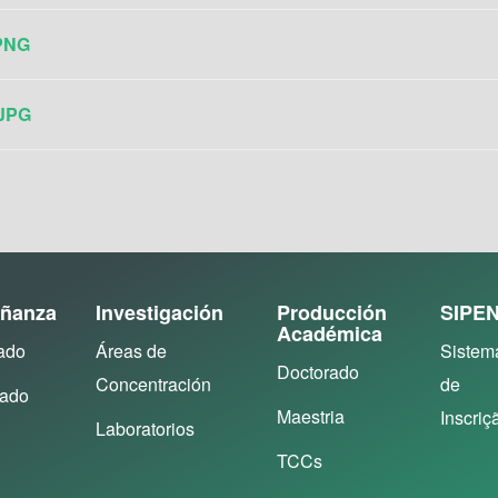
 PNG
 JPG
ñanza
Investigación
Producción
SIPE
Académica
ado
Áreas de
Sistem
Doctorado
Concentración
de
rado
Maestria
Inscriç
Laboratorios
TCCs