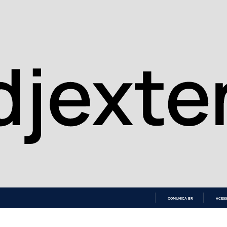
COMUNICA BR
ACESS
IR
PARA
O