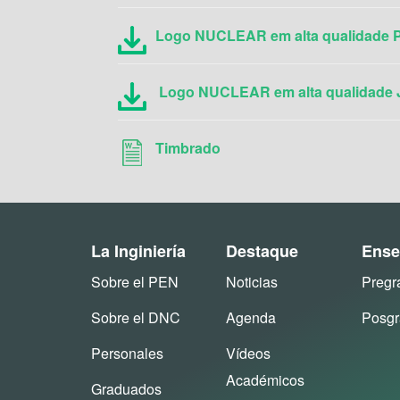
Logo NUCLEAR em alta qualidade
Logo NUCLEAR em alta qualidade
Timbrado
La Inginiería
Destaque
Ense
Sobre el PEN
Noticias
Pregr
Sobre el DNC
Agenda
Posg
Personales
Vídeos
Académicos
Graduados