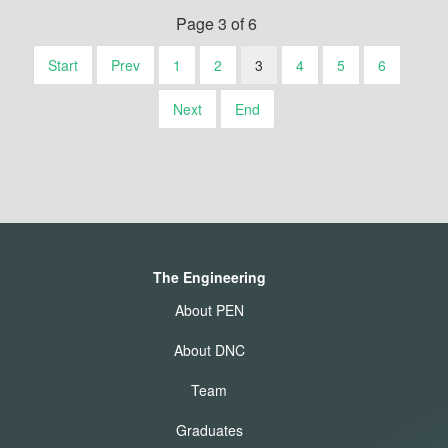
Page 3 of 6
Start
Prev
1
2
3
4
5
6
Next
End
The Engineering
About PEN
About DNC
Team
Graduates