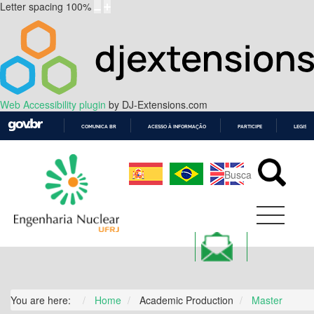
Letter spacing
100
%
Web Accessibility plugin
by DJ-Extensions.com
COMUNICA BR
ACESSO À INFORMAÇÃO
PARTICIPE
LEGISL
IR
PARA
O
CONTEÚDO
You are here:
Home
Academic Production
Master