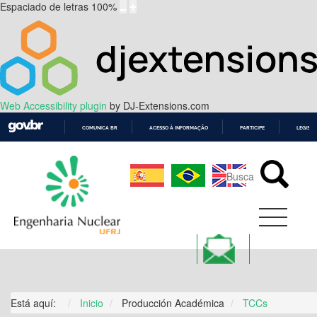
Espaciado de letras
100
%
Web Accessibility plugin
by DJ-Extensions.com
COMUNICA BR
ACESSO À INFORMAÇÃO
PARTICIPE
LEGISL
IR
PARA
O
CONTEÚDO
Está aquí:
Inicio
Producción Académica
TCCs