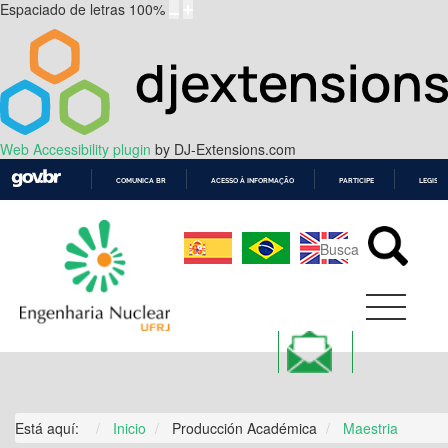
Espaciado de letras
100
%
Web Accessibility plugin
by DJ-Extensions.com
COMUNICA BR
ACESSO À INFORMAÇÃO
PARTICIPE
LEGISL
IR
PARA
O
CONTEÚDO
Está aquí:
Inicio
Producción Académica
Maestria