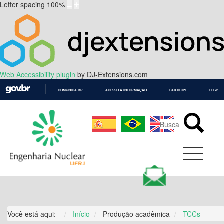
Letter spacing
100
%
Web Accessibility plugin
by DJ-Extensions.com
COMUNICA BR
ACESSO À INFORMAÇÃO
PARTICIPE
LEGISL
IR
PARA
O
CONTEÚDO
Você está aqui:
Início
Produção acadêmica
TCCs