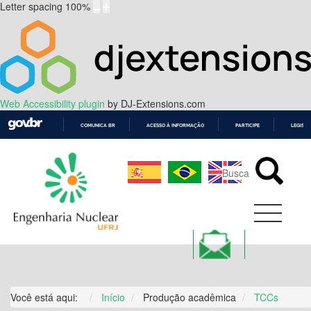
Letter spacing
100
%
Web Accessibility plugin
by DJ-Extensions.com
COMUNICA BR
ACESSO À INFORMAÇÃO
PARTICIPE
LEGISL
IR
PARA
O
CONTEÚDO
Você está aqui:
Início
Produção acadêmica
TCCs