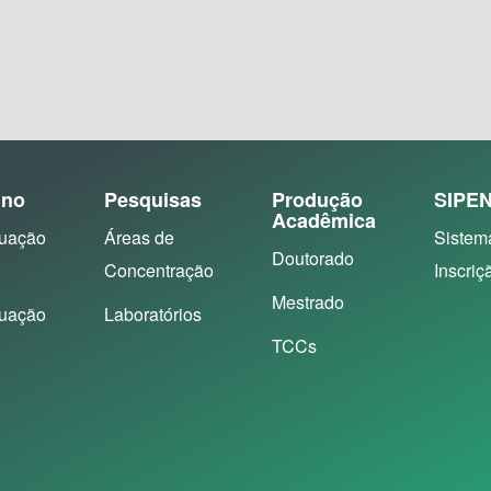
ino
Pesquisas
Produção
SIPE
Acadêmica
uação
Áreas de
Sistem
Doutorado
Concentração
Inscriç
Mestrado
uação
Laboratórios
TCCs