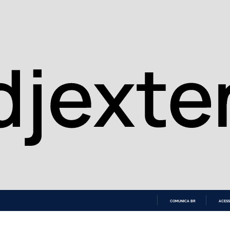
COMUNICA BR
ACESS
IR
PARA
O