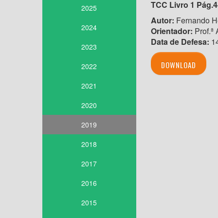
TCC Livro 1 Pág.4
2025
Autor:
Fernando He
2024
Orientador:
Prof.ª
Data de Defesa:
14
2023
DOWNLOAD
2022
2021
2020
2019
2018
2017
2016
2015