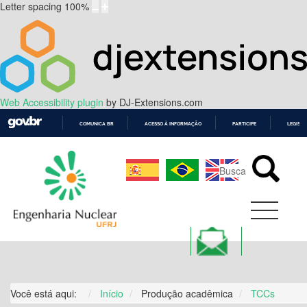
Letter spacing
100
%
Web Accessibility plugin
by DJ-Extensions.com
COMUNICA BR
ACESSO À INFORMAÇÃO
PARTICIPE
LEGISL
IR
PARA
O
CONTEÚDO
Você está aqui:
Início
Produção acadêmica
TCCs