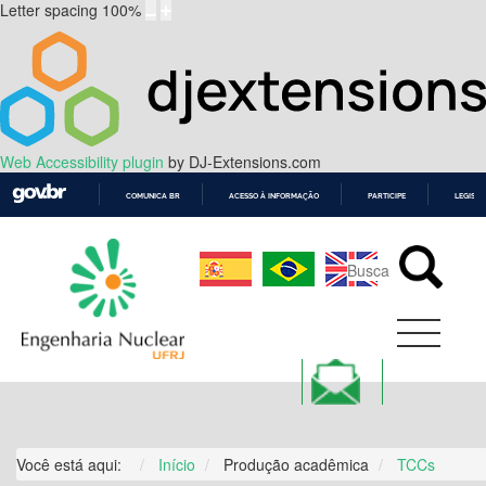
Letter spacing
100
%
Web Accessibility plugin
by DJ-Extensions.com
COMUNICA BR
ACESSO À INFORMAÇÃO
PARTICIPE
LEGISL
IR
PARA
O
CONTEÚDO
Você está aqui:
Início
Produção acadêmica
TCCs