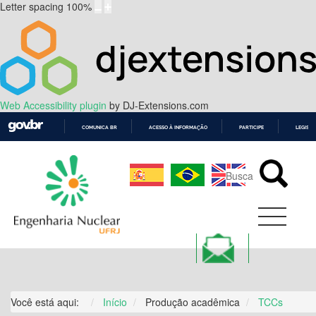
Letter spacing
100
%
Web Accessibility plugin
by DJ-Extensions.com
COMUNICA BR
ACESSO À INFORMAÇÃO
PARTICIPE
LEGISL
IR
PARA
O
CONTEÚDO
Você está aqui:
Início
Produção acadêmica
TCCs