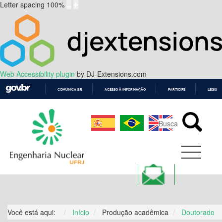
Letter spacing
100
%
Web Accessibility plugin
by DJ-Extensions.com
COMUNICA BR
ACESSO À INFORMAÇÃO
PARTICIPE
LEGISL
IR
PARA
O
CONTEÚDO
Você está aqui:
Início
Produção acadêmica
Doutorado