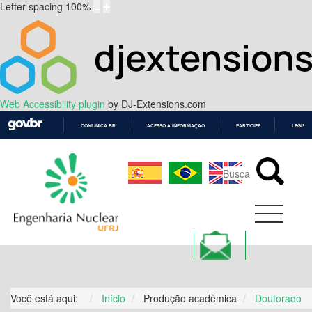
Letter spacing
100
%
Web Accessibility plugin
by DJ-Extensions.com
COMUNICA BR
ACESSO À INFORMAÇÃO
PARTICIPE
LEGISL
IR
PARA
O
CONTEÚDO
Você está aqui:
Início
Produção acadêmica
Doutorado