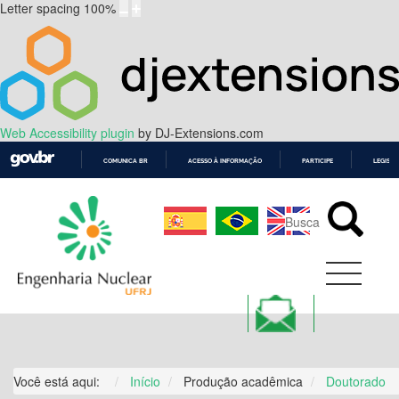
Letter spacing
100
%
Web Accessibility plugin
by DJ-Extensions.com
COMUNICA BR
ACESSO À INFORMAÇÃO
PARTICIPE
LEGISL
IR
PARA
O
CONTEÚDO
Você está aqui:
Início
Produção acadêmica
Doutorado