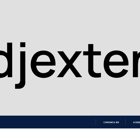
COMUNICA BR
ACESS
IR
PARA
O