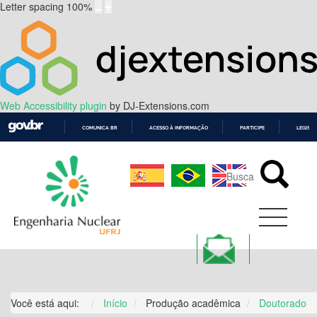
Letter spacing
100
%
Web Accessibility plugin
by DJ-Extensions.com
COMUNICA BR
ACESSO À INFORMAÇÃO
PARTICIPE
LEGISL
IR
PARA
O
CONTEÚDO
Você está aqui:
Início
Produção acadêmica
Doutorado