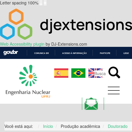
Letter spacing
100
%
Web Accessibility plugin
by DJ-Extensions.com
COMUNICA BR
ACESSO À INFORMAÇÃO
PARTICIPE
LEGISL
IR
PARA
O
CONTEÚDO
Você está aqui:
Início
Produção acadêmica
Doutorado