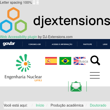
Letter spacing
100
%
Web Accessibility plugin
by DJ-Extensions.com
COMUNICA BR
ACESSO À INFORMAÇÃO
PARTICIPE
LEGISL
IR
PARA
O
CONTEÚDO
Você está aqui:
Início
Produção acadêmica
Doutorado