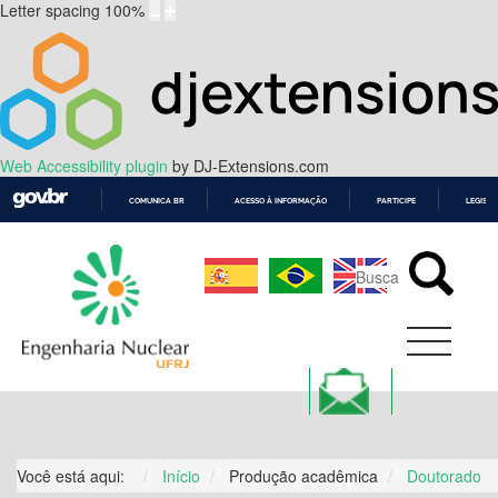
Letter spacing
100
%
Web Accessibility plugin
by DJ-Extensions.com
COMUNICA BR
ACESSO À INFORMAÇÃO
PARTICIPE
LEGISL
IR
PARA
O
CONTEÚDO
Você está aqui:
Início
Produção acadêmica
Doutorado