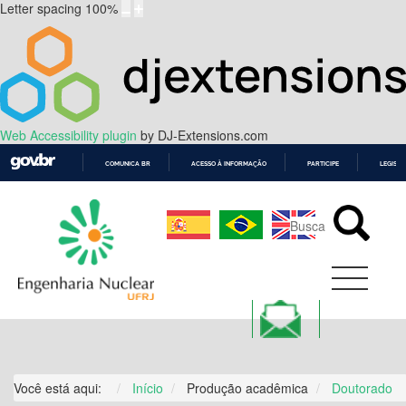
Letter spacing
100
%
Web Accessibility plugin
by DJ-Extensions.com
COMUNICA BR
ACESSO À INFORMAÇÃO
PARTICIPE
LEGISL
IR
PARA
O
CONTEÚDO
Você está aqui:
Início
Produção acadêmica
Doutorado