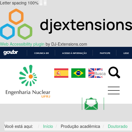
Letter spacing
100
%
Web Accessibility plugin
by DJ-Extensions.com
COMUNICA BR
ACESSO À INFORMAÇÃO
PARTICIPE
LEGISL
IR
PARA
O
CONTEÚDO
Você está aqui:
Início
Produção acadêmica
Doutorado