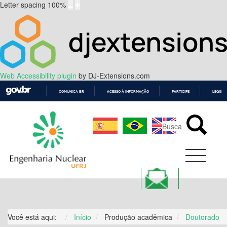
Letter spacing
100
%
Web Accessibility plugin
by DJ-Extensions.com
COMUNICA BR
ACESSO À INFORMAÇÃO
PARTICIPE
LEGISL
IR
PARA
O
CONTEÚDO
Você está aqui:
Início
Produção acadêmica
Doutorado