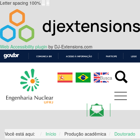
Letter spacing
100
%
Web Accessibility plugin
by DJ-Extensions.com
COMUNICA BR
ACESSO À INFORMAÇÃO
PARTICIPE
LEGISL
IR
PARA
O
CONTEÚDO
Você está aqui:
Início
Produção acadêmica
Doutorado