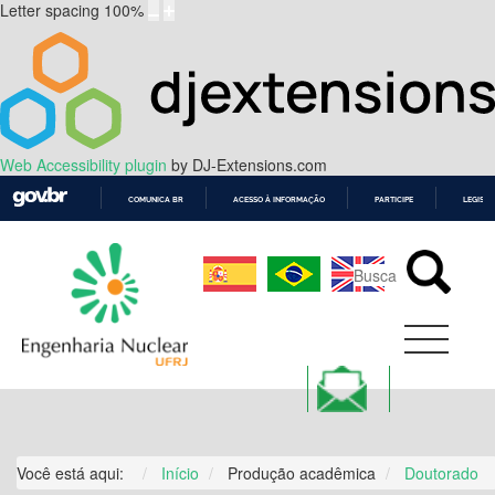
Letter spacing
100
%
Web Accessibility plugin
by DJ-Extensions.com
COMUNICA BR
ACESSO À INFORMAÇÃO
PARTICIPE
LEGISL
IR
PARA
O
CONTEÚDO
Você está aqui:
Início
Produção acadêmica
Doutorado