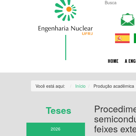
HOME
A ENG
Você está aqui:
Início
Produção acadêmica
Procedime
Teses
semicondu
feixes ext
2026