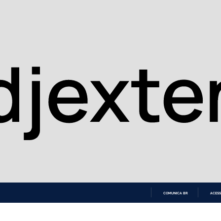
COMUNICA BR
ACESS
IR
PARA
O