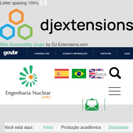
Letter spacing
100
%
Web Accessibility plugin
by DJ-Extensions.com
COMUNICA BR
ACESSO À INFORMAÇÃO
PARTICIPE
LEGISL
IR
PARA
O
CONTEÚDO
Você está aqui:
Início
Produção acadêmica
Doutorado